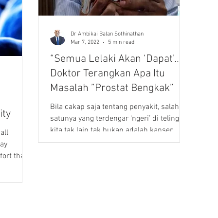
Dr Ambikai Balan Sothinathan
Mar 7, 2022
5 min read
“Semua Lelaki Akan ‘Dapat’..,”
Doktor Terangkan Apa Itu
Masalah ”Prostat Bengkak”
Bila cakap saja tentang penyakit, salah
ity
satunya yang terdengar ‘ngeri’ di telinga
kita tak lain tak bukan adalah kanser.
all
Maka ramailah...
day
fort that