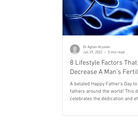
Dr Agilan Arjunan
Jun 29, 2022
5 min read
8 Lifestyle Factors That
Decrease A Man's Fertil
A belated Happy Father’s Day to 
fathers around the world! This 
celebrates the dedication and ef
you have silently put in...